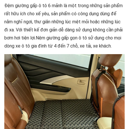
Đệm giường gấp ô tô 6 mảnh là một trong những sản phẩm
Hướng dẫn sử dụng đệm giường gấp ô tô 6
rất hữu ích cho xế yêu, sản phẩm có công dụng dùng để
mảnh cao cấp
nằm nghỉ ngơi, thư giãn những lúc mệt mỏi hoặc những lúc
Tại sao nên sử dụng đệm giường gấp ô tô 6
đi xa. Với thiết kế đơn giản dễ dàng sử dụng không cần phải
mảnh
bơm hơi tiện lợi.Nệm giường gấp gọn ô tô sử dụng cho mọi
dòng xe ô tô gia đình từ 4 đến 7 chỗ, xe tải, xe khách.