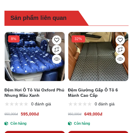
Sản phẩm liên quan
8%
32%
Đệm Hơi Ô Tô Vải Oxford Phủ
Đệm Giường Gấp Ô Tô 6
Nhung Màu Xanh
Mảnh Cao Cấp
0 đánh giá
0 đánh giá
595,000đ
649,000đ
650,000đ
950,000đ
Còn hàng
Còn hàng