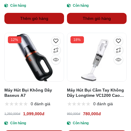
Còn hàng
Còn hàng
Thêm giỏ hàng
Thêm giỏ hàng
12%
18%
Máy Hút Bụi Không Dây
Máy Hút Bụi Cầm Tay Không
Baseus A7
Dây Longtime VC1200 Cao
Cấp
0 đánh giá
0 đánh giá
1,099,000đ
780,000đ
1,250,000đ
950,000đ
Còn hàng
Còn hàng