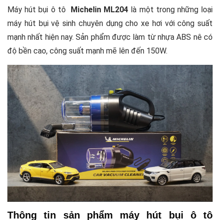
Máy hút bụi ô tô
Michelin ML204
là một trong những loại
Công dụng máy hút ô tô Michelin ML204 cao cấp
máy hút bụi vệ sinh chuyên dụng cho xe hơi với công suất
chính hãng
mạnh nhất hiện nay. Sản phẩm được làm từ nhựa ABS nê có
Hướng dẫn cách sử dụng sản phẩm máy hút bụi
độ bền cao, công suất mạnh mẽ lên đến 150W.
ô tô Michelin chính hãng
Hướng dẫn chọn mua sản phẩm máy hút bụi
Michelin chính hãng từ công ty
Thông tin sản phẩm máy hút bụi ô tô