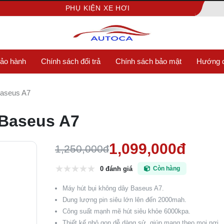
PHỤ KIỆN XE HƠI
bảo hành
Chính sách đổi trả
Chính sách bảo mật
Hướng d
Baseus A7
 Baseus A7
1,099,000đ
1,250,000đ
0 đánh giá
Còn hàng
Máy hút bụi không dây Baseus A7.
Dung lượng pin siêu lớn lên đến 2000mah.
Công suất mạnh mẽ hút siêu khỏe 6000kpa.
Thiết kế nhỏ gọn dễ dàng sử, giúp mang theo mọi nơi.