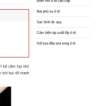
Đệm hơi ô tô cao cấp
Bạt phủ xe ô tô
Sạc bình ắc quy
Cảm biến áp suất lốp ô tô
Gối tựa đầu tựa lưng ô tô
ết kế cầm tay nhỏ
n hút bụi rất mạnh