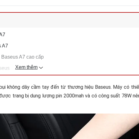
 A7
s A7
 Baseus A7 cao cấp
Xem thêm
aseus
bụi không dây cầm tay đến từ thương hiệu Baseus. Máy có thi
ẩm được trang bị dung lượng pin 2000mah và có công suất 78W nê