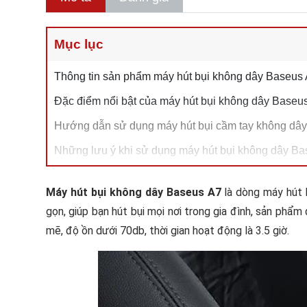
Mục lục
Thông tin sản phẩm máy hút bụi không dây Baseus
Đặc điểm nổi bật của máy hút bụi không dây Baseu
Hướng dẫn sử dụng máy hút bụi cầm tay không dây
Những lưu ý khi sử dụng máy hút bụi không dây B
Máy hút bụi không dây Baseus A7
là dòng máy hút 
gọn, giúp bạn hút bụi mọi nơi trong gia đình, sản ph
mẽ, độ ồn dưới 70db, thời gian hoạt động là 3.5 giờ.