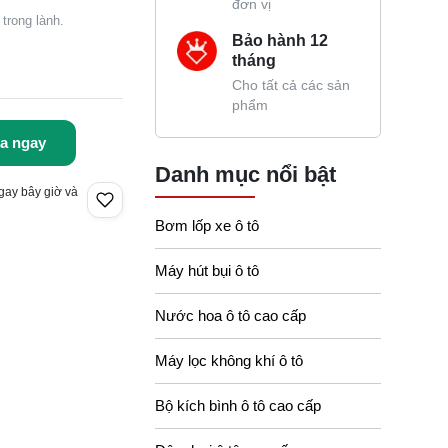
đơn vị
trong lành.
Bảo hành 12
tháng
Cho tất cả các sản
phẩm
a ngay
Danh mục nổi bật
gay bây giờ và
Bơm lốp xe ô tô
Máy hút bụi ô tô
Nước hoa ô tô cao cấp
Máy lọc không khí ô tô
Bộ kích bình ô tô cao cấp