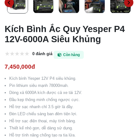
Kích Bình Ắc Quy Yesper P4
12V-6000A Siêu Khủng
0 đánh giá
Còn hàng
7,450,000đ
Kích bình Yesper 12V P4 siêu khủng.
Pin lithium siêu mạnh 78000mah.
Dòng xả 6000A kích được cả xe tải 12V.
Đầu kẹp thông minh chống ngược cực.
Hỗ trợ sạc nhanh chỉ 3.5 giờ là đầy.
Đèn LED chiếu sáng ban đêm tiện lợi.
Hỗ trợ sạc điện thoại, máy tính bảng.
Thiết kế nhỏ gọn, dễ dàng sử dụng.
Hỗ trợ tính năng chống tạo ra tia lửa.