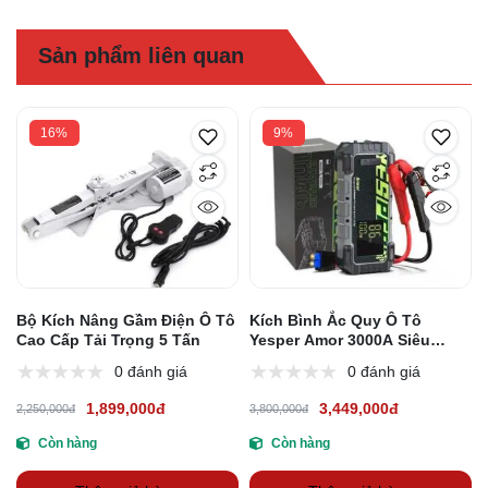
Sản phẩm liên quan
16%
9%
Bộ Kích Nâng Gầm Điện Ô Tô
Kích Bình Ắc Quy Ô Tô
Cao Cấp Tải Trọng 5 Tấn
Yesper Amor 3000A Siêu
Mạnh
0 đánh giá
0 đánh giá
1,899,000đ
3,449,000đ
2,250,000đ
3,800,000đ
Còn hàng
Còn hàng