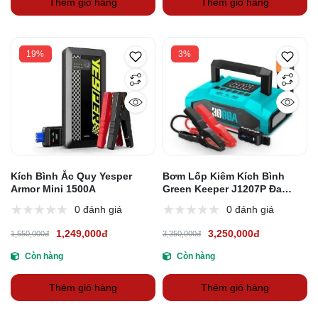
Thêm giỏ hàng
Thêm giỏ hàng
19%
3%
Kích Bình Ắc Quy Yesper
Bơm Lốp Kiêm Kích Bình
Armor Mini 1500A
Green Keeper J1207P Đa
Năng
0 đánh giá
0 đánh giá
1,249,000đ
3,250,000đ
1,550,000đ
3,350,000đ
Còn hàng
Còn hàng
Thêm giỏ hàng
Thêm giỏ hàng