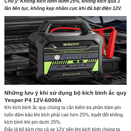
Chú ý: Không kích bình dưới 25%, không kích quá 3
lần liên tục, không kẹp nhầm cực khi đã bật điện 12V.
Những lưu ý khi sử dụng bộ kích bình ắc quy
Yesper P4 12V-6000A
Khi kích bình ắc quy chúng ta cần kiểm tra phần trăm pin
luôn đảm bảo khi kích phải cao hơn 25%, tuyệt đối không
kích bình khi pin dưới 25%.
Đây là bộ kích cho cả xe 12V nên khi kích bình chúng ta