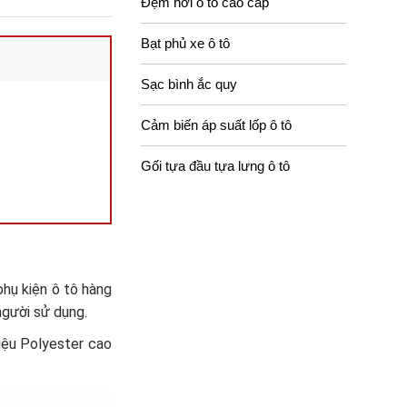
Đệm hơi ô tô cao cấp
Bạt phủ xe ô tô
Sạc bình ắc quy
Cảm biến áp suất lốp ô tô
Gối tựa đầu tựa lưng ô tô
hụ kiện ô tô hàng
người sử dụng.
liệu Polyester cao