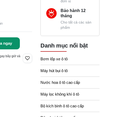
đơn vị
Bảo hành 12
tháng
Cho tất cả các sản
án
phẩm
a ngay
Danh mục nổi bật
gay bây giờ và
Bơm lốp xe ô tô
Máy hút bụi ô tô
Nước hoa ô tô cao cấp
Máy lọc không khí ô tô
Bộ kích bình ô tô cao cấp