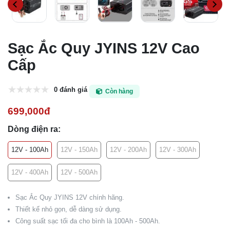
Sạc Ắc Quy JYINS 12V Cao
Cấp
0 đánh giá
Còn hàng
699,000đ
Dòng điện ra:
12V - 100Ah
12V - 150Ah
12V - 200Ah
12V - 300Ah
12V - 400Ah
12V - 500Ah
Sạc Ắc Quy JYINS 12V chính hãng.
Thiết kế nhỏ gọn, dễ dàng sử dụng.
Công suất sạc tối đa cho bình là 100Ah - 500Ah.