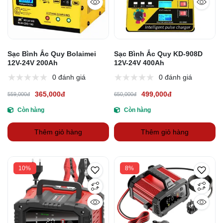
Sạc Bình Ắc Quy Bolaimei
Sạc Bình Ắc Quy KD-908D
12V-24V 200Ah
12V-24V 400Ah
0 đánh giá
0 đánh giá
365,000đ
499,000đ
559,000đ
650,000đ
Còn hàng
Còn hàng
Thêm giỏ hàng
Thêm giỏ hàng
10%
8%