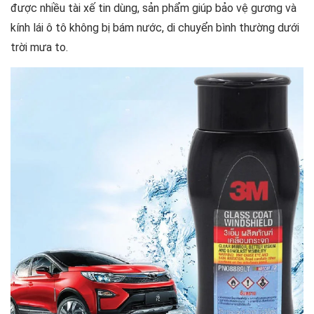
được nhiều tài xế tin dùng, sản phẩm giúp bảo vệ gương và
bám nước kính ô tô 3M
kính lái ô tô không bị bám nước, di chuyển bình thường dưới
trời mưa to.