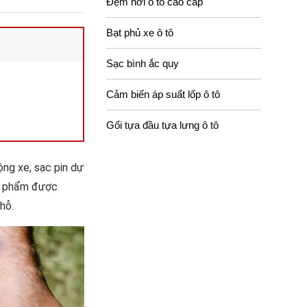
Đệm hơi ô tô cao cấp
Bạt phủ xe ô tô
Sạc bình ắc quy
Cảm biến áp suất lốp ô tô
Gối tựa đầu tựa lưng ô tô
ộng xe, sạc pin dự
ản phẩm được
hỗ.