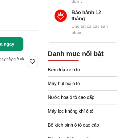
đơn vị
Bảo hành 12
tháng
Cho tất cả các sản
phẩm
a ngay
Danh mục nổi bật
gay bây giờ và
Bơm lốp xe ô tô
Máy hút bụi ô tô
Nước hoa ô tô cao cấp
Máy lọc không khí ô tô
Bộ kích bình ô tô cao cấp