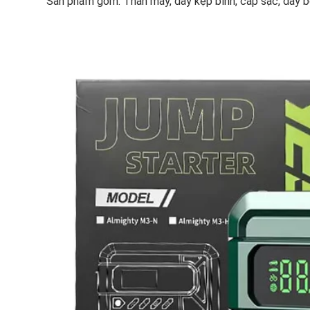
Sản phẩm gồm: Thân máy, dây kẹp bình, cáp sạc, dây 