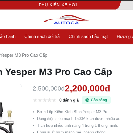
PHỤ KIỆN XE HƠI
bảo hành
Chính sách đổi trả
Chính sách bảo mật
Hướng d
 Yesper M3 Pro Cao Cấp
 Yesper M3 Pro Cao Cấp
2,200,000đ
2,500,000đ
0 đánh giá
Còn hàng
Bơm Lốp Kiêm Kích Bình Yesper M3 Pro.
Dòng điện siêu mạnh 1500A kích được nhiều xe.
Tích hợp nhiều tính năng 4 trong 1 thông minh.
Công suất bơm mạnh mẽ, nhanh chóng.