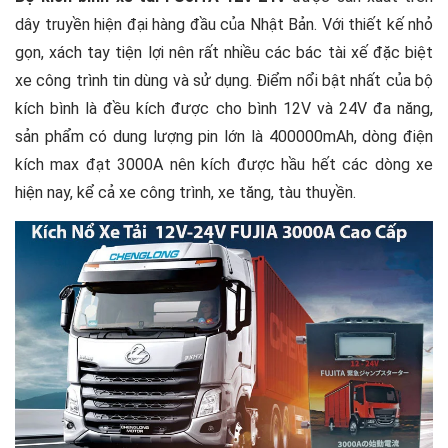
Những lưu ý khi sử dụng bộ kích bình xe tải
dây truyền hiện đại hàng đầu của Nhật Bản. Với thiết kế nhỏ
FUJITA 12V-24V
gọn, xách tay tiện lợi nên rất nhiều các bác tài xế đặc biệt
xe công trình tin dùng và sử dụng. Điểm nổi bật nhất của bộ
kích bình là đều kích được cho bình 12V và 24V đa năng,
sản phẩm có dung lượng pin lớn là 400000mAh, dòng điện
kích max đạt 3000A nên kích được hầu hết các dòng xe
hiện nay, kể cả xe công trình, xe tăng, tàu thuyền.