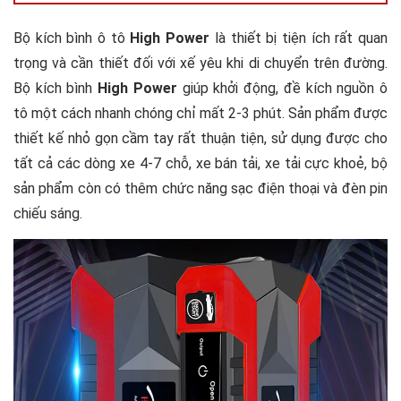
Công dụng sản phẩm bộ kích bình ô tô High
Bộ kích bình ô tô
High Power
là thiết bị tiện ích rất quan
Power Nhật Bản khẩn cấp
trọng và cần thiết đối với xế yêu khi di chuyển trên đường.
Hướng dẫn sử dụng sản phẩm bộ kích bình ô tô
Bộ kích bình
High Power
giúp khởi động, đề kích nguồn ô
High Power cao cấp
tô một cách nhanh chóng chỉ mất 2-3 phút. Sản phẩm được
Tại sao nên sử dụng bộ kích bình ô tô High
thiết kế nhỏ gọn cầm tay rất thuận tiện, sử dụng được cho
Power khẩn cấp
tất cả các dòng xe 4-7 chỗ, xe bán tải, xe tải cực khoẻ, bộ
sản phẩm còn có thêm chức năng sạc điện thoại và đèn pin
chiếu sáng.