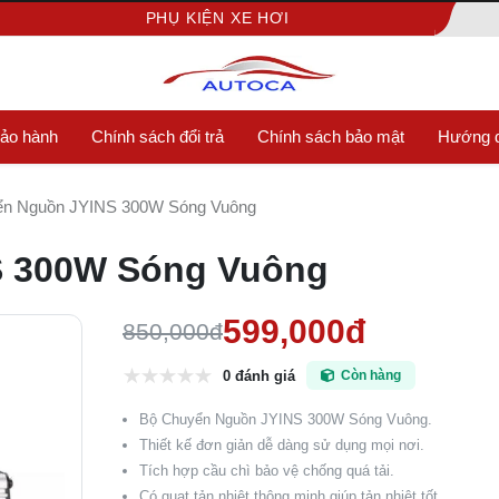
PHỤ KIỆN XE HƠI
bảo hành
Chính sách đổi trả
Chính sách bảo mật
Hướng d
ển Nguồn JYINS 300W Sóng Vuông
S 300W Sóng Vuông
599,000đ
850,000đ
0 đánh giá
Còn hàng
Bộ Chuyển Nguồn JYINS 300W Sóng Vuông.
Thiết kế đơn giản dễ dàng sử dụng mọi nơi.
Tích hợp cầu chì bảo vệ chống quá tải.
Có quạt tản nhiệt thông minh giúp tản nhiệt tốt.