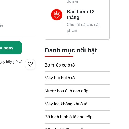
đơn vị
Bảo hành 12
tháng
Cho tất cả các sản
án
phẩm
a ngay
Danh mục nổi bật
gay bây giờ và
Bơm lốp xe ô tô
Máy hút bụi ô tô
Nước hoa ô tô cao cấp
Máy lọc không khí ô tô
Bộ kích bình ô tô cao cấp